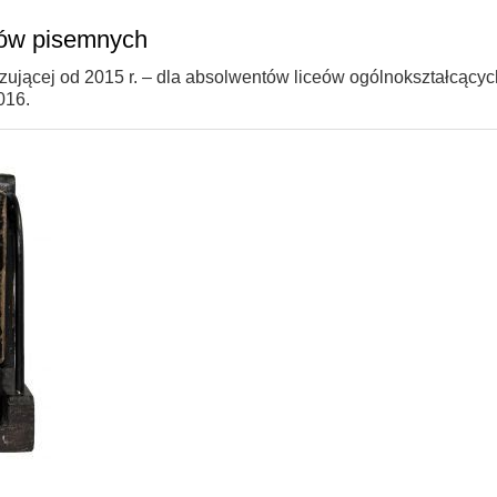
nów pisemnych
jącej od 2015 r. – dla absolwentów liceów ogólnokształcących
016.