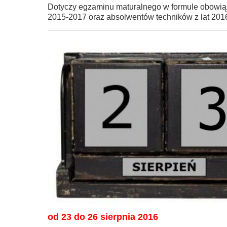
Dotyczy egzaminu maturalnego w formule obowiązu
2015-2017 oraz absolwentów techników z lat 201
od 23 do 26 sierpnia 2016