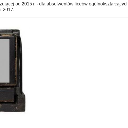
jącej od 2015 r. - dla absolwentów liceów ogólnokształcących 
6-2017.