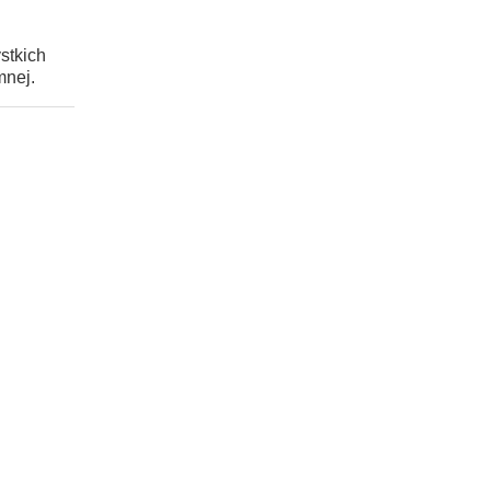
stkich
mnej.