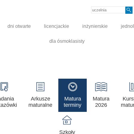
dni otwarte
licencjackie
inżynierskie
jednol
dla ósmoklasisty
adania
Arkusze
Matura
Matura
Kurs
azówki
maturalne
terminy
2026
matur
Szkoły