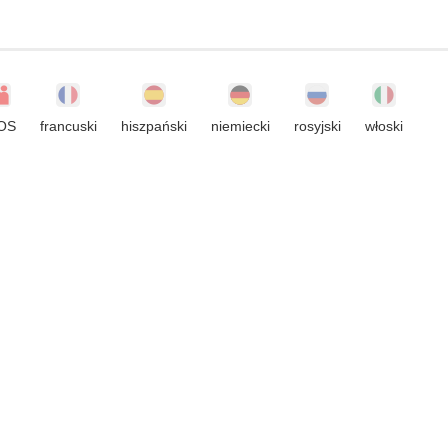
OS
francuski
hiszpański
niemiecki
rosyjski
włoski