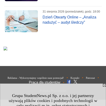
31 sierpnia 2026 (poniedziałek), godz. 18:00
Dzień Otwarty Online – „Analiza
nadużyć – audyt śledczy”
•
•
•
Reklama - Wykorzystajmy wspólnie nasz potencjał!
Kontakt
Patronat
Praca dla studentów
•
Polityka Prywatności
Grupa StudentNews.pl Sp. z o.o. i jej partnerzy
używają plików cookies i podobnych technologii w
celu realizacji m.in. usług statystycznych i