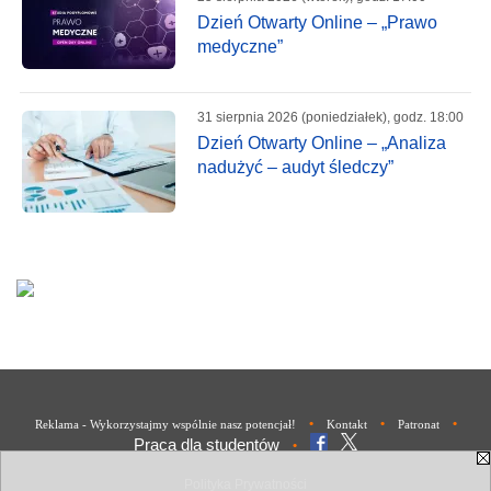
Dzień Otwarty Online – „Prawo
medyczne”
31 sierpnia 2026 (poniedziałek), godz. 18:00
Dzień Otwarty Online – „Analiza
nadużyć – audyt śledczy”
•
•
•
Reklama - Wykorzystajmy wspólnie nasz potencjał!
Kontakt
Patronat
Praca dla studentów
•
Polityka Prywatności