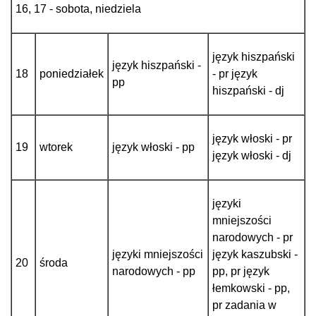
16, 17 - sobota, niedziela
język hiszpański
język hiszpański -
18
poniedziałek
- pr język
pp
hiszpański - dj
język włoski - pr
19
wtorek
język włoski - pp
język włoski - dj
języki
mniejszości
narodowych - pr
języki mniejszości
język kaszubski -
20
środa
narodowych - pp
pp, pr język
łemkowski - pp,
pr zadania w