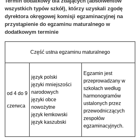
Termin dodatkowy dla zdających (absolwentów
wszystkich typów szkół), którzy uzyskali zgodę
dyrektora okręgowej komisji egzaminacyjnej na
przystąpienie do egzaminu maturalnego w
dodatkowym terminie
Część ustna egzaminu maturalnego
Egzamin jest
język polski
przeprowadzany w
języki mniejszości
szkołach według
narodowych
od 4 do 9
harmonogramów
języki obce
ustalonych przez
czerwca
nowożytne
przewodniczących
język łemkowski
zespołów
język kaszubski
egzaminacyjnych.