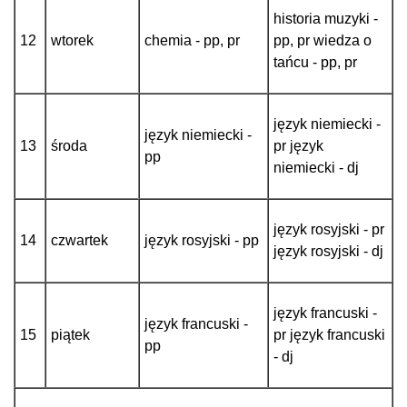
historia muzyki -
12
wtorek
chemia - pp, pr
pp, pr wiedza o
tańcu - pp, pr
język niemiecki -
język niemiecki -
13
środa
pr język
pp
niemiecki - dj
język rosyjski - pr
14
czwartek
język rosyjski - pp
język rosyjski - dj
język francuski -
język francuski -
15
piątek
pr język francuski
pp
- dj